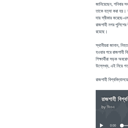
জানিয়েছেন, শনিবার সক
তাকে হত্যা করা হয়। স
দায় স্বীকার করেছে-এমন
রাজশাহী নগর পুলিশের ঊ
রয়েছে।
স্থানীয়রা জানান, নি
হওয়ার পরে রাজশাহী বিশ
শিক্ষার্থীরা সড়ক অবর
উল্লেখ্য, এই নিয়ে গত 
রাজশাহী বিশ্ববিদ্যাল
রাজশাহী বিশ্ব
by
ভিওএ
0:00