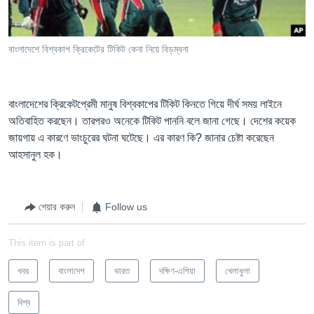
Learning English
বাংলাদেশে বিশ্বকাপ ক্রিকেটের টিকিট কেনা নিয়ে বিড়ম্বনা
FOLLOW US
বাংলাদেশের ক্রিকেটপ্রেমী মানুষ বিশ্বকাপের টিকিট কিনতে গিয়ে দীর্ঘ সময় লাইনে
অতিবাহিত করছেন। তারপরও অনেকে টিকিট পাননি বলে জানা গেছে। দেশের কয়েক
অন্য ভাষায় ওয়েব সাইট
জায়গায় এ কারণে ভাংচুরের ঘটনা ঘটেছে। এর কারণ কি? জানার চেষ্টা করেছেন
আহসানুল হক।
শেয়ার করুন
Follow us
This item is part of
খবর
বাংলাদেশ
ভারত
দক্ষিণ-এশিয়া
খেলাধুলা
বিশ্ব