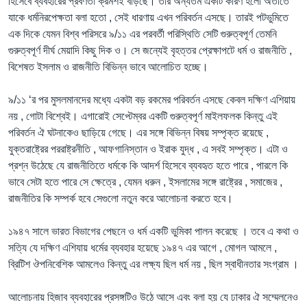
হিসেবে ব্যবহারের প্রবণতা ক্রমশই বাড়ছে। তার অন্যতম একটি কারণ হলো অতীতে
যাকে ধর্মনিরপেক্ষতা বলা হতো , সেই ধারণায় এখন পরিবর্তন এসছে। তারই পটভুমিতে
এক দিকে যেমন বিশ্ব পরিসরে ৯/১১ এর পরবর্তী পরিস্থিতি সেটি গুরুত্বপূর্ণ তেমনি
গুরুত্বপূর্ণ দীর্ঘ মেয়াদি কিছু দিক ও। সে জন্যেই বৃহত্তর প্রেক্ষাপটে ধর্ম ও রাজনীতি ,
বিশেষত ইসলাম ও রাজনীতি বিভিন্ন ভাবে আলোচিত হচ্ছে।
৯/১১ ‘র পর মুসলমানদের মধ্যে একটা বড় রকমের পরিবর্তন এসছে কেবল দক্ষিণ এশিয়ায়
নয় , গোটা বিশ্বেই। এগারোই সেপ্টেম্বর একটি গুরুত্বপূর্ণ মাইলফলক কিন্তু এই
পরিবর্তন ঐ ঘটনাকেও ছাড়িয়ে গেছে। এর সঙ্গে বিভিন্ন বিষয় সম্পৃক্ত রয়েছে ,
যুক্তরাষ্ট্রের পররাষ্ট্রনীতি , আফগানিস্তান ও ইরাক যুদ্ধ , এ সবই সম্পৃক্ত। এটা ও
প্রশ্ন উঠেছে যে রাজনীতিতে ধর্মকে কি আদর্শ হিসেবে ব্যবহৃত হতে পারে , পারলে কি
ভাবে সেটা হতে পারে সে ক্ষেত্রে , যেমন ধরুন , ইসলামের সঙ্গে রাষ্ট্রের , সমাজের ,
রাজনীতির কি সম্পর্ক হবে সেগুলো নতুন করে আলোচনা করতে হবে।
১৯৪৭ সালে ভারত বিভাগের পেছনে ও ধর্ম একটি ভুমিকা পালন করেছে । তবে এ কথা ও
সত্যি যে দক্ষিণ এশিযায় ধর্মের ব্যবহার হয়েছে ১৯৪৭ এর আগে , মোগল আমলে ,
ব্রিটিশ ঔপনিবেশিক আমলেও কিন্তু এর লক্ষ্য ছিল ধর্ম নয় , ছিল স্বাধীনতার সংগ্রাম ।
আলোচনায় হিজাব ব্যবহারের প্রসঙ্গটিও উঠে আসে এবং বলা হয় যে ঢাকার ঐ সম্মেলনেও