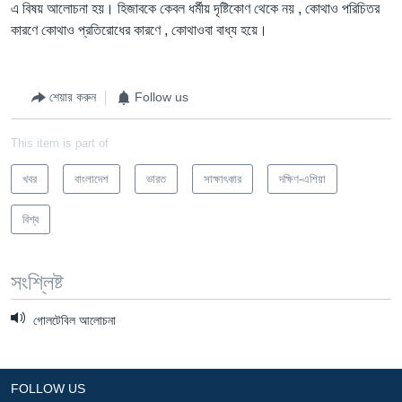
এ বিষয় আলোচনা হয়। হিজাবকে কেবল ধর্মীয় দৃষ্টিকোণ থেকে নয় , কোথাও পরিচিতর
কারণে কোথাও প্রতিরোধের কারণে , কোথাওবা বাধ্য হয়ে।
শেয়ার করুন
Follow us
This item is part of
খবর
বাংলাদেশ
ভারত
সাক্ষাৎকার
দক্ষিণ-এশিয়া
বিশ্ব
সংশ্লিষ্ট
গোলটেবিল আলোচনা
FOLLOW US