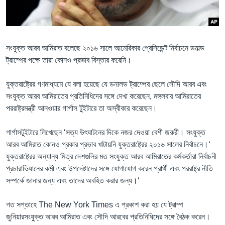
Learning English
FOLLOW US
সংযুক্ত আরব আমিরাত বলেছে ২০১৬ সালে আমেরিকার প্রেসিডেন্ট নির্বাচনে ডনাল্ড
ট্রাম্পের পক্ষে তারা কোনও প্রভাব বিস্তার করেনি।
যুক্তরাষ্ট্রের গণমাধ্যমে যে বলা হয়েছে যে ডনালড ট্রাম্পের ছেলে সৌদি আরব এবং
অন্য ভাষায় ওয়েব সাইট
সংযুক্ত আরব আমিরাতের প্রতিনিধিদের সঙ্গে দেখা করেছেন, মঙ্গলবার আমিরাতের
পররাষ্ট্রমন্ত্রী আনওয়ার গার্গাস টুইটারে তা অস্বীকার করেছেন।
গার্গাসটুইটারে লিখেছেন ‘সত্য উৎঘাটনের দিকে নজর দেওয়া বেশী জরুরী। সংযুক্ত
আরব আমিরাত কোনও প্রকার প্রভাব খাটায়নি যুক্তরাষ্ট্রের ২০১৬ সালের নির্বাচনে।‘
যুক্তরাষ্ট্রের অন্যান্য মিত্র দেশগুলির মত সংযুক্ত আরব আমিরাতের কর্মকর্তারা নির্বাচনী
প্রচারাভিযানের কর্মী এবং উপদেষ্টাদের সঙ্গে যোগাযোগ করেন প্রার্থী এবং পররাষ্ট্র নীতি
সম্পর্কে জানার জন্য এবং তাদের অবহিত করার জন্য।‘
গত সপ্তাহে The New York Times এ প্রকাশ করা হয় যে ট্রাম্প
জুনিয়ারসংযুক্ত আরব আমিরাত এবং সৌদি আরবের প্রতিনিধিদের সঙ্গে বৈঠক করেন।