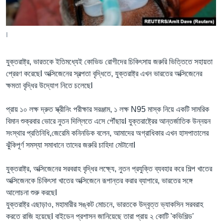
Learning English
I
FOLLOW US
যুক্তরাষ্ট্র, ভারতকে ইতিমধ্যেই কোভিড রোগীদের চিকিৎসায় জরুরি ভিত্তিতে সহায়তা
প্রেরণ করেছেI অক্সিজেনের স্বল্পতা বৃদ্ধিতে, যুক্তরাষ্ট্র এখন ভারতের অক্সিজেনের
ক্ষমতা বৃদ্ধির উদ্যোগ নিতে চলেছেI
অন্য ভাষায় ওয়েব সাইট
প্রায় ১০ লক্ষ দ্রুত স্ক্রীনিং পরীক্ষার সরঞ্জাম, ১ লক্ষ N95 মাস্ক নিয়ে একটি সামরিক
বিমান শুক্রবার ভোরে নুতন দিল্লিতে এসে পৌঁছায়I যুক্তরাষ্ট্রের আন্তর্জাতিক উন্নয়ন
সংস্থার প্রতিনিধি,জেরেমি কনিনডিক বলেন, আমাদের অগ্রাধিকার এখন হাসপাতালের
ঝুঁকিপূর্ণ সমস্যা সমাধানে তাদের জরুরি চাহিদা মেটানোI
যুক্তরাষ্ট্র, অক্সিজেনের সরবরাহ বৃদ্ধির লক্ষ্যে, নুতন প্রযুক্তি ব্যবহার করে শিল্প খাতের
অক্সিজেনকে চিকিৎসা খাতের অক্সিজেনে রূপান্তর করার ব্যাপারে, ভারতের সঙ্গে
আলোচনা শুরু করছেI
যুক্তরাষ্ট্র এছাড়াও, মহামারীর সঙ্কট মোচনে, ভারতকে উদ্বৃত্ত ভ্যাকসিন সরবরাহ
করতে রাজি হয়েছেI বাইডেন প্রশাসন জানিয়েছে তারা প্রায় ২ কোটি 'কভিশিল্ড'