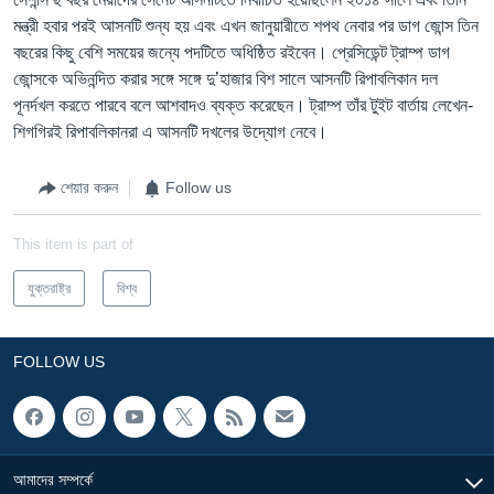
মন্ত্রী হবার পরই আসনটি শুন্য হয় এবং এখন জানুয়ারীতে শপথ নেবার পর ডাগ জোন্স তিন
বছরের কিছু বেশি সময়ের জন্যে পদটিতে অধিষ্ঠিত রইবেন। প্রেসিডেন্ট ট্রাম্প ডাগ
জোন্সকে অভিনন্দিত করার সঙ্গে সঙ্গে দু’হাজার বিশ সালে আসনটি রিপাবলিকান দল
পূনর্দখল করতে পারবে বলে আশবাদও ব্যক্ত করেছেন। ট্রাম্প তাঁর টুইট বার্তায় লেখেন-
শিগগিরই রিপাবলিকানরা এ আসনটি দখলের উদ্যোগ নেবে।
শেয়ার করুন
Follow us
This item is part of
যুক্তরাষ্ট্র
বিশ্ব
FOLLOW US
আমাদের সম্পর্কে