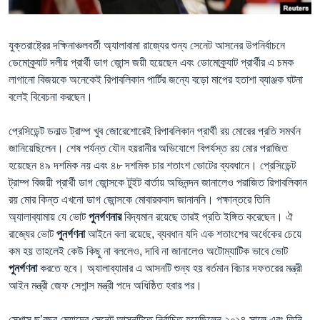
Learning English
যুক্তরাষ্ট্রের দক্ষিনাঞ্চলবর্তী অ্যালাবামা রাজ্যের শুন্য সেনেট আসনের উপনির্বাচনে
ডেমোক্র্যাট দলীয় প্রার্থী ডাগ জোন্স জয়ী হয়েছেন এবং ডোমোক্র্যাট প্রার্থীর এ চমক
FOLLOW US
লাগানো বিজয়কে অনেকেই রিপাবলিকান পার্টির জন্যে বড়ো মাপের হতাশা ব্যাঞ্জক ঘটনা
বলেই বিবেচনা করছেন।
অন্য ভাষায় ওয়েব সাইট
প্রেসিডেন্ট ডনাল্ড ট্রাম্প খুব জোরেশোরেই রিপাবলিকান প্রার্থী রয় মোরের প্রতি সমর্থন
জানিয়েছিলেন। শেষ পর্যন্ত যৌন হয়রানীর অভিযোগে বিপর্যস্ত রয় মোর পরাজিত
হয়েছেন ৪৯ দশমিক নয় এবং ৪৮ দশমিক চার শতাংশ ভোটের ব্যবধানে। প্রেসিডেন্ট
ট্রাম্প বিজয়ী প্রার্থী ডাগ জোন্সকে টুইট বার্তায় অভিনন্দন জানালেও পরাজিত রিপাবলিকান
রয় মোর কিন্ত এখনো ডাগ জোন্সকে মোবারকবাদ জানাননি। পক্ষান্তরে তিনি
অ্যালাব্যামায় যে ভোট
পুনর্গণনার
বিদ্যমান রয়েছে তারই প্রতি ইঙ্গিত করেছেন। ঐ
রাজ্যের ভোট
পুনর্গণনা
আইনে বলা রয়েছে, ব্যবধান যদি এক শতাংশের অর্ধেকের চেয়ে
কম হয় তাহলেই কেউ কিছু না বললেও, দাবি না জানালেও অটোম্যাটিক ভাবে ভোট
পুনর্গণনা
করতে হবে। অ্যালাব্যামার এ আসনটি শুন্য হয় বর্তমান বিচার দফতরের মন্ত্রী
আইন মন্ত্রী জেফ সেশান্স মন্ত্রী পদে অধিষ্ঠিত হবার পর।
সেশান্স ছ’বছর মেয়াদের সেনেট আসনটিতে নির্বাচিত হয়েছিলেন ২০১৪ সালে এবং তিনি