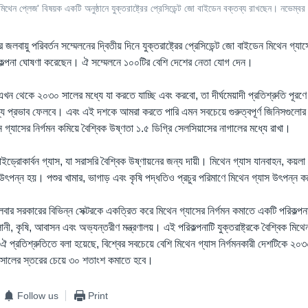
 মিথেন প্লেজ' বিষয়ক একটি অনুষ্ঠানে যুক্তরাষ্ট্রের প্রেসিডেন্ট জো বাইডেন বক্তব্য রাখছেন। নভেম
লবায়ু পরিবর্তন সম্মেলনের দ্বিতীয় দিনে যুক্তরাষ্ট্রের প্রেসিডেন্ট জো বাইডেন মিথেন গ্যাস
রিকল্পনা ঘোষণা করেছেন। ঐ সম্মেলনে ১০০টির বেশি দেশের নেতা যোগ দেন।
ন থেকে ২০৩০ সালের মধ্যে যা করতে যাচ্ছি এবং করবো, তা দীর্ঘমেয়াদী প্রতিশ্রুতি পূরণে
গ্য প্রভাব ফেলবে। এবং এই দশকে আমরা করতে পারি এমন সবচেয়ে গুরুত্বপূর্ণ জিনিসগুলোর
 গ্যাসের নির্গমন কমিয়ে বৈশ্বিক উষ্ণতা ১.৫ ডিগ্রি সেলসিয়াসের নাগালের মধ্যে রাখা।
ড্রোকার্বন গ্যাস, যা সরাসরি বৈশ্বিক উষ্ণায়নের জন্য দায়ী। মিথেন গ্যাস যানবাহন, কয়লা
ৎপন্ন হয়। পশুর খামার, ভাগাড় এবং কৃষি পদ্ধতিও প্রচুর পরিমাণে মিথেন গ্যাস উৎপন্ন 
মঙ্গলবার সরকারের বিভিন্ন সেক্টরকে একত্রিত করে মিথেন গ্যাসের নির্গমন কমাতে একটি পরিকল
ানী, কৃষি, আবাসন এবং অভ্যন্তরীণ মন্ত্রণালয়। এই পরিকল্পনাটি যুক্তরাষ্ট্রকে বৈশ্বিক মিথেন
। ঐ প্রতিশ্রুতিতে বলা হয়েছে, বিশ্বের সবচেয়ে বেশি মিথেন গ্যাস নির্গমনকারী দেশটিকে ২০
০ সালের স্তরের চেয়ে ৩০ শতাংশ কমাতে হবে।
Follow us
Print