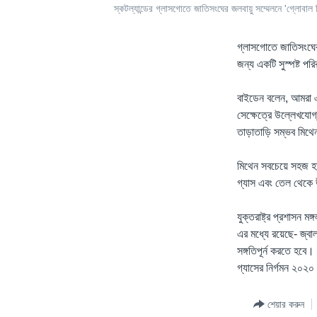
স্কটল্যান্ডের গ্লাসগোতে জাতিসংঘের জলবায়ু সম্মেলনে 'গ্লোবাল
গ্লাসগোতে জাতিসংঘের জ
জন্য একটি সুস্পষ্ট প
বাইডেন বলেন, আমরা এখ
সেক্ষেত্রে উল্লেখযো
তাড়াতাড়ি সম্ভব মিথেন
মিথেন সবচেয়ে সহজ হাই
গ্যাস এবং তেল থেকে উ
যুক্তরাষ্ট্র প্রশাসন 
এর মধ্যে রয়েছে- জ্বাল
সঙ্গতিপূর্ন করতে হবে
গ্যাসের নির্গমন ২০২
শেয়ার করুন