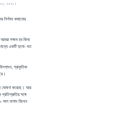
্বর ০২, ২০২১।
ের নির্গমন কমানোর
 আমরা সক্ষম হব কিনা
 মধ্যে একটি হলো- যত
 উৎপাদন, প্রাকৃতিক
করে।
্পনা ঘোষণা করেছে। আর
 প্রতিশ্রুতির সঙ্গে
৩০ সাল নাগাদ মিথেন