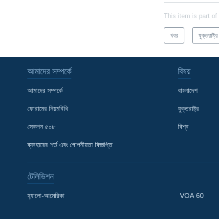
This item is part of
খবর
যুক্তরাষ্ট্র
আমাদের সম্পর্কে
বিষয়
আমাদের সম্পর্কে
বাংলাদেশ
ফোরামের নিয়মবিধি
যুক্তরাষ্ট্র
সেকশন ৫০৮
বিশ্ব
Learning English
ব্যবহারের শর্ত এবং গোপনীয়তা বিজ্ঞপ্তি
FOLLOW US
টেলিভিশন
হ্যালো-আমেরিকা
VOA 60
অন্য ভাষায় ওয়েব সাইট