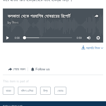
কলকাতা থেকে পরমাশিষ ঘোষরায়ের রিপোর্ট
by
ভিওএ
No media source currently available
0:00
0:59
সরাসরি লিংক
শেয়ার করুন
Follow us
This item is part of
ভারত
দক্ষিণ-এশিয়া
বিশ্ব
বেতার