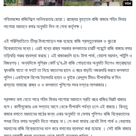
Learning English
পশ্চিমবঙ্গের বাজিশিল্পে অনিশ্চয়তার ছোয়া। রাজ্যের বৃহত্তম বাজি বাজার শহিদ মিনার
লাগোয়া ময়দানে বসার অনুমতি দিল না সেনা কর্তৃপক্ষ।
FOLLOW US
এই পরিস্থিতিতে তীব্র টানাপোড়েন শুরু হয়েছে বাজি প্রস্তুতকারক ও খুচরো
বিক্রেতাদের মধ্যে। এরই মধ্যে রাজ্য সরকার কলকাতার চারটি পয়েন্টে বাজি বাজার বসার
অন্য ভাষায় ওয়েব সাইট
তড়িঘড়ি শুরুর ব্যবস্থা করছে। এই বাজারগুলি হবে- টালা পার্ক, বেহালা ময়দান, পাটুলি ও
বিজয়গড়। অন্যদিকে সুপ্রিম কোর্ট দু’ঘণ্টা বাজি পোড়ানোর অনুমতি দিলেও মাত্রাছাড়া
শব্দবাজি যাতে না ফাটে তা নিয়ে বহুতলের ছাদে এ বছর বাড়তি নজরদারি করবে কলকাতা
পুলিশ।একইসঙ্গে বিশেষ টহলদারি ভ্যান ও কুইক রেসপন্স টিমও দীপাবলির ক’দিন
রাস্তায় নামাচ্ছে রাজ্য ও ও কলকাতা পুলিশের সদর দপ্তর লালবাজার।
প্রসঙ্গত বলা যেতে পারে শহিদ মিনার লাগোয়া ময়দানে প্রতি বছর বাজির বিরাট বাজার
বসে। কালীপুজোর এক সপ্তাহ আগে থেকে দীপাবলি পর্যন্ত চলে এই বাজার। কিন্তু
বাজার বসাতে ময়দানের মাঠের জন্য এবার অনুমতি না মেলায় পুলিশও বাজি বিক্রেতাদের
পসরা নিয়ে বসার অনুমতি দিতে পারছে না। সে কথা মাথায় রেখেই টালা পার্ক ও বেহালায়
ময়দানের বাজি বিক্রেতাদের ভাগ করে বসানোর ব্যবস্থা করা হয়েছে । সেই বাজি বাজার
বসবে আগামী পয়লা নভেম্বর থেকে সাতই নভেম্বর পর্যন্ত ।