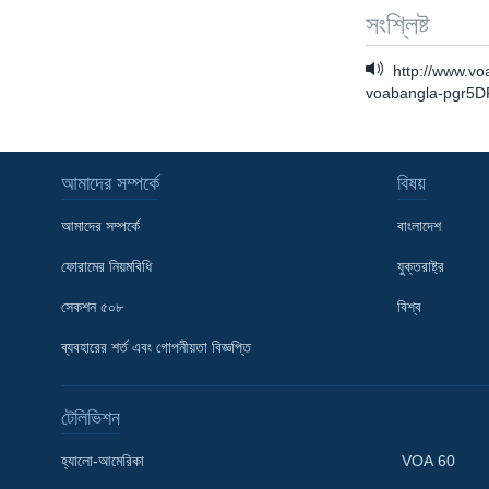
সংশ্লিষ্ট
http://www.vo
voabangla-pgr5
আমাদের সম্পর্কে
বিষয়
আমাদের সম্পর্কে
বাংলাদেশ
ফোরামের নিয়মবিধি
যুক্তরাষ্ট্র
সেকশন ৫০৮
বিশ্ব
Learning English
ব্যবহারের শর্ত এবং গোপনীয়তা বিজ্ঞপ্তি
FOLLOW US
টেলিভিশন
হ্যালো-আমেরিকা
VOA 60
অন্য ভাষায় ওয়েব সাইট