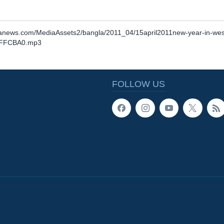
anews.com/MediaAssets2/bangla/2011_04/15april2011new-year-in-wes
DFFCBA0.mp3
FOLLOW US