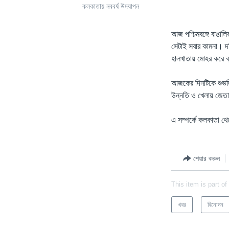
কলকাতায় নববর্ষ উদযাপন
আজ পশ্চিমবঙ্গে বাঙাল
সেটাই সবার কামনা। দক্
হালখাতায় মোহর করে ব্
আজকের দিনটিকে শুভদিন
উন্নতি ও খেলায় জেতার
এ সম্পর্কে কলকাতা থ
শেয়ার করুন
This item is part of
খবর
বিনোদন