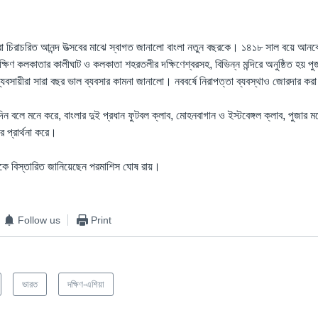
িরা চিরাচরিত আনন্দ উত্সবের মাঝে স্বাগত জানালো বাংলা নতুন বছরকে। ১৪১৮ সাল বয়ে আনবে 
ষিণ কলকাতার কালীঘাট ও কলকাতা শহরতলীর দক্ষিণেশ্বরসহ, বিভিন্ন মন্দিরে অনুষ্ঠিত হয় পুজা
যবসায়ীরা সারা বছর ভাল ব্যবসার কামনা জানালো। নববর্ষে নিরাপত্তা ব্যবস্থাও জোরদার কর
 বলে মনে করে, বাংলার দুই প্রধান ফুটবল ক্লাব, মোহনবাগান ও ইস্টবেঙ্গল ক্লাব, পুজার মধ
 প্রার্থনা করে।
েকে বিস্তারিত জানিয়েছেন পরমাশিস ঘোষ রায়।
Follow us
Print
ভারত
দক্ষিণ-এশিয়া