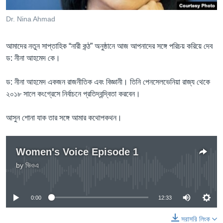
Learning English
Dr. Nina Ahmad
FOLLOW US
আমাদের নতুন সাপ্তাহিক “নারী কন্ঠ” অনুষ্ঠানে আজ আপনাদের সঙ্গে পরিচয় করিয়ে দেব
ড: নীনা আহমেদ কে।
ড: নীনা আহমেদ একজন রাজনীতিক এবং বিজ্ঞানী। তিনি পেনসেলভেনিয়া রাজ্য থেকে
অন্য ভাষায় ওয়েব সাইট
২০১৮ সালে কংগ্রেসে নির্বাচনে প্রতিদ্বন্দ্বিতা করবেন।
আসুন শোনা যাক তার সঙ্গে আমার কথোপকথন।
Women's Voice Episode 1
by
ভিওএ
No media source currently available
0:00
12:33
সরাসরি লিংক