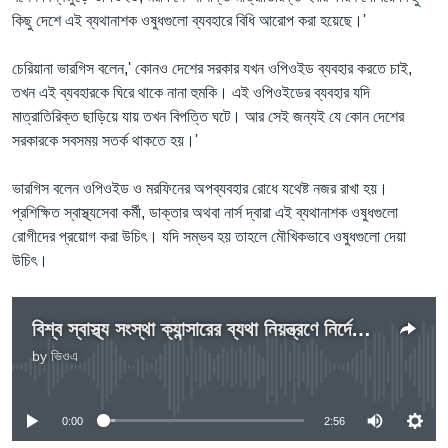
কিছু দেশে এই ব্যথানাশক ওষুধগুলো ব্যবহারে বিধি আরোপ করা হয়েছে।'
চেরিয়ানা ভারগিস বলেন,' কোনও দেশের সরকার যখন ওপিওইড ব্যবহার করতে চাই,
তখন এই ব্যবহারকে ঘিরে থাকে নানা হুমকি। এই ওপিওইডের ব্যবহার যদি
মাত্রাতিরিক্ত ছাড়িয়ে যায় তখন বিপত্তি ঘটে। আর সেই জন্যই যে কোন দেশের
সরকারকে সবসময় সতর্ক থাকতে হয়।'
ভারগিস বলেন ওপিওইড ও মরফিনের অপব্যবহার রোধে যথেষ্ট নজর রাখা হয়।
প্রশিক্ষিত স্বাস্থ্যসেবা কর্মী, ডাক্তার অথবা নার্স দ্বারা এই ব্যথানাশক ওষুধগুলো
রোগীদের প্রয়োগ করা উচিৎ। যদি সম্ভব হয় তাহলে মৌখিকভাবে ওষুধগুলো দেয়া
উচিৎ।
বিশ্ব স্বাস্থ্য সংস্থা ক্যান্সারের ব্যথা নিয়ন্ত্রণে নির্দেশিকা বের করতে যাচ্ছে
by
ভিওএ
No media source currently available
0:00
2:56