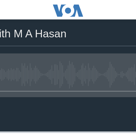
with M A Hasan
No media source currently availa