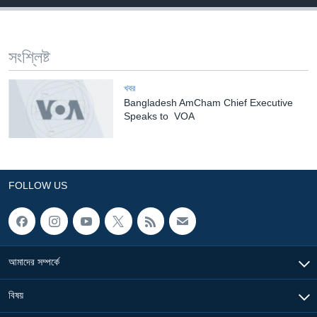
Learning English
সংশ্লিষ্ট
FOLLOW US
খবর
Bangladesh AmCham Chief Executive
Speaks to VOA
অন্য ভাষায় ওয়েব সাইট
FOLLOW US
আমাদের সম্পর্কে
বিষয়