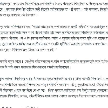
ঁর সমাজকল্যাণ দফতরকে নির্দেশ দিয়েছেন বিভাগীয় বৈঠক, প্রকল্পের শিল্যান্যাস, উদ্বোধনের শু
বে। মঙ্গলবার বিভাগীয় বৈঠকে মন্ত্রী নিজেই অফিসারদের তা পাঠ করান। তাঁর বক্তব্য, বিজে
ছে তা দূর করতেই এই উদ্যোগ।
স্তাবনার সংক্ষিপ্তসার হল, "আমরা ভারতের জনগণ ভারতকে একটি সার্বভৌম সমাজতান্ত্রিক ধর্মন
ড়ে তুলতে সত্যনিষ্ঠার সঙ্গে শপথ গ্রহণ করছি তার সকল নাগরিকের জন্য সামাজিক অর্থনৈতিক
প্রকাশ, বিশ্বাস, ধর্ম ও উপাসনার স্বাধীনতা; মর্যাদা ও সুযোগ সুবিধার সমতা সৃষ্টি এবং তাদের
়ে তুলে ব্যক্তির মর্যাদা এবং জাতীয় ঐক্য ও সংহতি সুনিশ্চিত করার জন্য আমাদের গণপরি
ান গ্রহণ, বিধিবদ্ধ এবং নিজেদের অর্পণ করছি।"
েসরকারি স্কুল আছে। সেগুলির পরিচালকদের সংগঠন অ্যাসোসিয়েটেড ম্যানেজমেন্ট অফ ইংলিশ
পাদক ডি শশি কুমার সরকারের সিদ্ধান্তকে সমর্থন জানিয়েছেন।
্কুল-কলেজ-বিশ্ববিদ্যালয়ের সিলেবাসেও দ্রুত পরিবর্তন আনবে। যাতে আগামী শিক্ষাবর্ষ থেকে
র শিক্ষার তিন স্তরেই সিলেবাসের আমূল পরিবর্তন করেছিল। টিপু সুলতানের মতো ঐতিহাসিক 
নী সিলেবাস থেকে বাদ দিয়ে দেওয়া হয়। শিক্ষা দফতর জানিয়েছে, সব কিছুই আবার ফেরানো হবে
ি রাজ্যের শিক্ষাবিদ, লেখক, বুদ্ধিজীবীদের সঙ্গে বৈঠকে ঘোষণা করেছেন সিলেবাস দ্রুত শোধরান